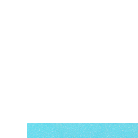
Zeige
grösseres