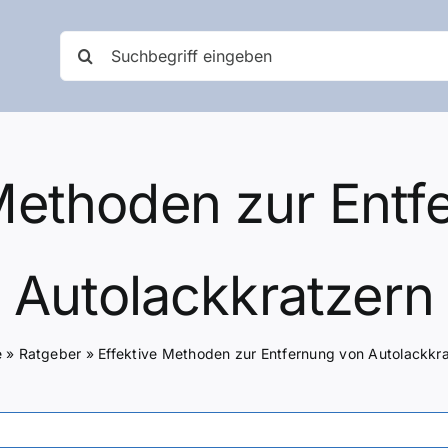
Suche
nach:
 Methoden zur Entf
Autolackkratzern
e
»
Ratgeber
»
Effektive Methoden zur Entfernung von Autolackkr