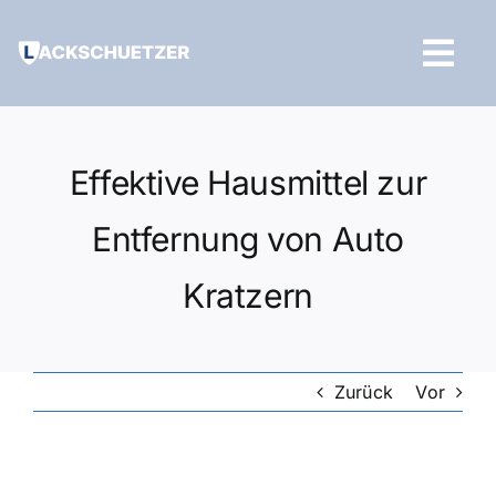
Zum
Inhalt
Tog
springen
Navi
Hilfe und Kontakt
Effektive Hausmittel zur
Entfernung von Auto
Kratzern
Zurück
Vor