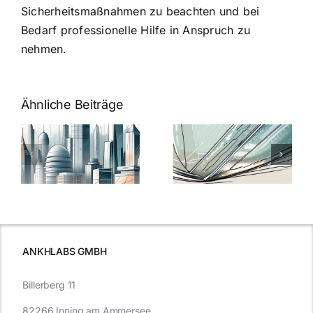
Sicherheitsmaßnahmen zu beachten und bei
Bedarf professionelle Hilfe in Anspruch zu
nehmen.
Ähnliche Beiträge
5 Gründe,
Nanoversiege
elung:
warum
7
Nanoversiegelung
Expertentipps
auf Glas
für maximale
schutzes
unerlässlich
Effizienz
ist
ANKHLABS GMBH
Billerberg 11
82266 Inning am Ammersee