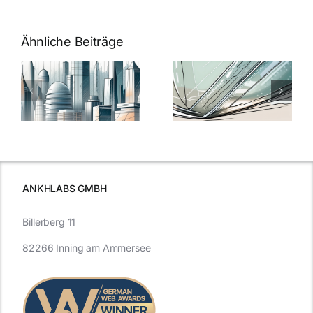
Ähnliche Beiträge
5 Gründe,
Nanoversiege
elung:
warum
7
Nanoversiegelung
Expertentipps
auf Glas
für maximale
schutzes
unerlässlich
Effizienz
ist
ANKHLABS GMBH
Billerberg 11
82266 Inning am Ammersee