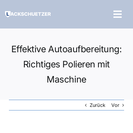
Zum
Inhalt
Tog
springen
Navi
Hilfe und Kontakt
Effektive Autoaufbereitung:
Richtiges Polieren mit
Maschine
Zurück
Vor