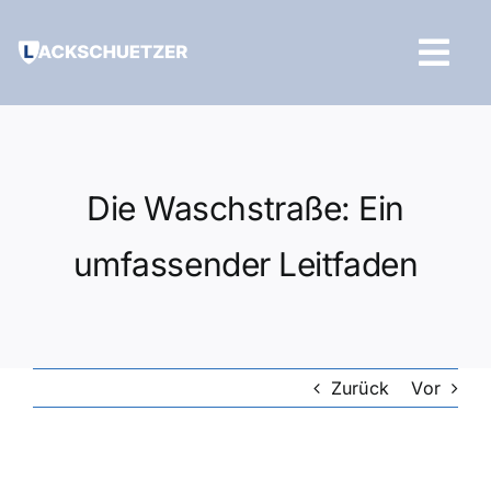
Zum
Inhalt
Tog
springen
Navi
Hilfe und Kontakt
Die Waschstraße: Ein
umfassender Leitfaden
Zurück
Vor