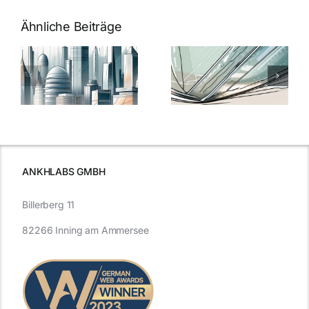
Ähnliche Beiträge
5 Gründe,
Nanoversiege
elung:
warum
7
Nanoversiegelung
Expertentipps
auf Glas
für maximale
schutzes
unerlässlich
Effizienz
ist
ANKHLABS GMBH
Billerberg 11
82266 Inning am Ammersee