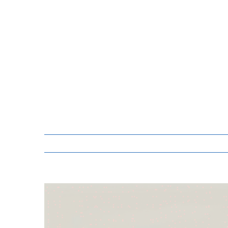
Zeige
grösseres
Bild