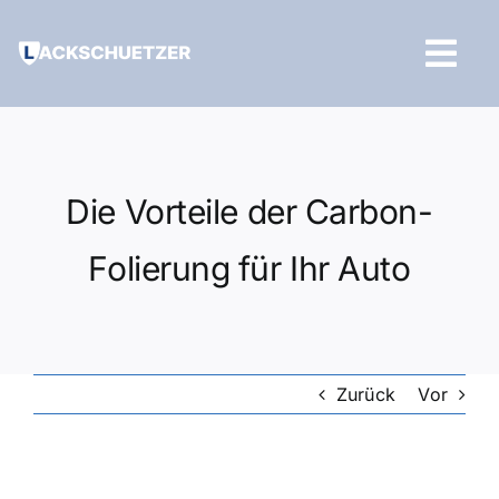
Zum
Inhalt
Tog
springen
Navi
Hilfe und Kontakt
Die Vorteile der Carbon-
Folierung für Ihr Auto
Zurück
Vor