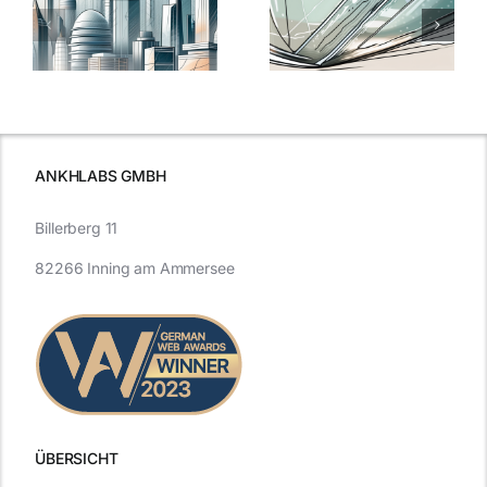
elung:
warum
7
Nanoversiegelung
Expertentipps
auf Glas
für maximale
schutzes
unerlässlich
Effizienz
ist
ANKHLABS GMBH
Billerberg 11
82266 Inning am Ammersee
ÜBERSICHT