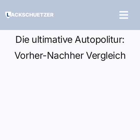
Zum
Inhalt
Tog
springen
Navi
Hilfe und Kontakt
Die ultimative Autopolitur:
Vorher-Nachher Vergleich