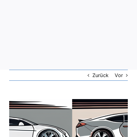
Zurück
Vor
Zeige
grösseres
Bild