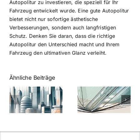
Autopolitur zu investieren, die speziell für Ihr
Fahrzeug entwickelt wurde. Eine gute Autopolitur
bietet nicht nur sofortige ästhetische
Verbesserungen, sondern auch langfristigen
Schutz. Denken Sie daran, dass die richtige
Autopolitur den Unterschied macht und Ihrem
Fahrzeug den ultimativen Glanz verleiht.
Ähnliche Beiträge
5 Gründe,
Nanoversiege
elung:
warum
7
Nanoversiegelung
Expertentipps
auf Glas
für maximale
schutzes
unerlässlich
Effizienz
ist