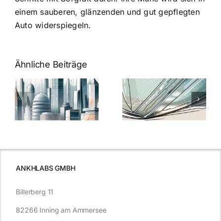
einem sauberen, glänzenden und gut gepflegten
Auto widerspiegeln.
Ähnliche Beiträge
5 Gründe,
Nanoversiege
elung:
warum
7
Nanoversiegelung
Expertentipps
auf Glas
für maximale
schutzes
unerlässlich
Effizienz
ist
ANKHLABS GMBH
Billerberg 11
82266 Inning am Ammersee