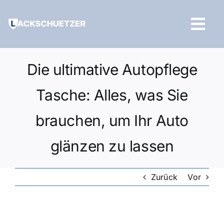
Zum
Inhalt
Tog
springen
Navi
Hilfe und Kontakt
Die ultimative Autopflege
Tasche: Alles, was Sie
brauchen, um Ihr Auto
glänzen zu lassen
Zurück
Vor