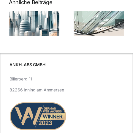
Ähnliche Beiträge
5 Gründe,
Nanoversiege
elung:
warum
7
Nanoversiegelung
Expertentipps
auf Glas
für maximale
schutzes
unerlässlich
Effizienz
ist
ANKHLABS GMBH
Billerberg 11
82266 Inning am Ammersee