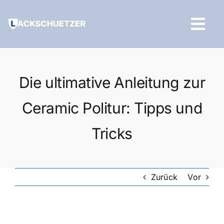
Zum
Inhalt
Tog
springen
Navi
Hilfe und Kontakt
Die ultimative Anleitung zur
Ceramic Politur: Tipps und
Tricks
Zurück
Vor