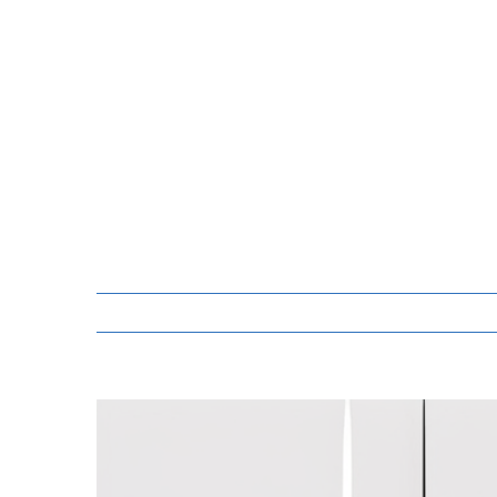
Zeige
grösseres
Bild