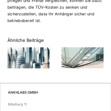
pflegen und Preise vergleichen, können Sie dazu
beitragen, die TÜV-Kosten zu senken und
sicherzustellen, dass Ihr Anhänger sicher und
betriebsbereit ist.
Ähnliche Beiträge
5 Gründe,
Nanoversiege
elung:
warum
7
Nanoversiegelung
Expertentipps
auf Glas
für maximale
schutzes
unerlässlich
Effizienz
ist
ANKHLABS GMBH
Billerberg 11