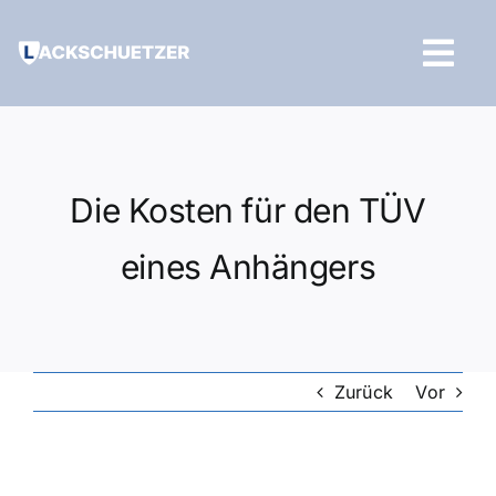
Zum
Inhalt
Tog
springen
Navi
Hilfe und Kontakt
Die Kosten für den TÜV
eines Anhängers
Zurück
Vor