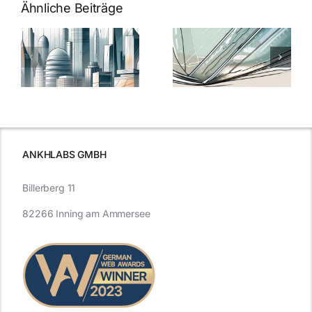
Ähnliche Beiträge
5 Gründe,
Nanoversiege
elung:
warum
7
Nanoversiegelung
Expertentipps
auf Glas
für maximale
schutzes
unerlässlich
Effizienz
ist
ANKHLABS GMBH
Billerberg 11
82266 Inning am Ammersee