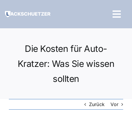
Zum
Inhalt
Tog
springen
Navi
Hilfe und Kontakt
Die Kosten für Auto-
Kratzer: Was Sie wissen
sollten
Zurück
Vor