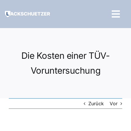
Zum
Inhalt
Tog
springen
Navi
Hilfe und Kontakt
Die Kosten einer TÜV-
Voruntersuchung
Zurück
Vor