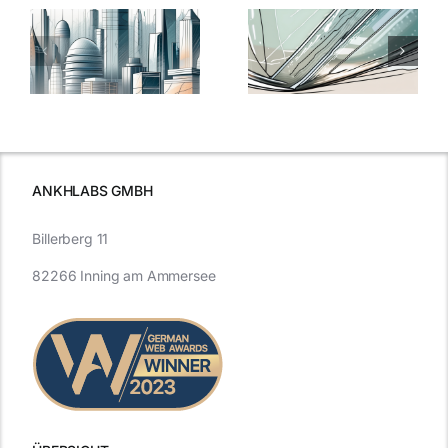
5 Gründe,
Nanoversiege
elung:
warum
7
Nanoversiegelung
Expertentipps
auf Glas
für maximale
schutzes
unerlässlich
Effizienz
ist
ANKHLABS GMBH
Billerberg 11
82266 Inning am Ammersee