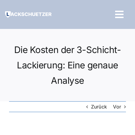
Zum
Inhalt
Tog
springen
Navi
Hilfe und Kontakt
Die Kosten der 3-Schicht-
Lackierung: Eine genaue
Analyse
Zurück
Vor