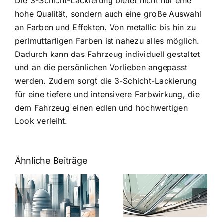
Die 3-Schicht-Lackierung bietet nicht nur eine
hohe Qualität, sondern auch eine große Auswahl
an Farben und Effekten. Von metallic bis hin zu
perlmuttartigen Farben ist nahezu alles möglich.
Dadurch kann das Fahrzeug individuell gestaltet
und an die persönlichen Vorlieben angepasst
werden. Zudem sorgt die 3-Schicht-Lackierung
für eine tiefere und intensivere Farbwirkung, die
dem Fahrzeug einen edlen und hochwertigen
Look verleiht.
Ähnliche Beiträge
5 Gründe,
Nanoversiege
elung:
warum
7
Nanoversiegelung
Expertentipps
auf Glas
für maximale