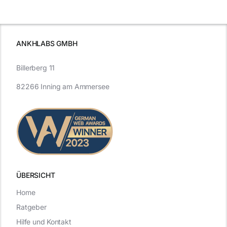
schutzes
unerlässlich
Effizienz
ist
ANKHLABS GMBH
Billerberg 11
82266 Inning am Ammersee
ÜBERSICHT
Home
Ratgeber
Hilfe und Kontakt