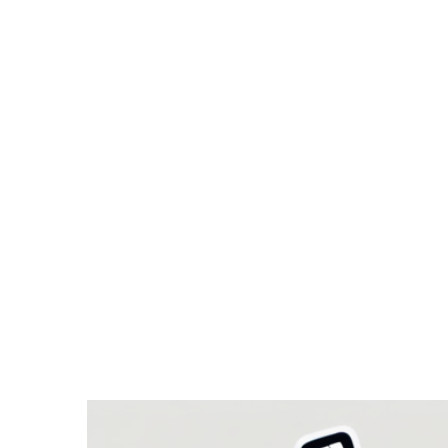
Zeige
grösseres