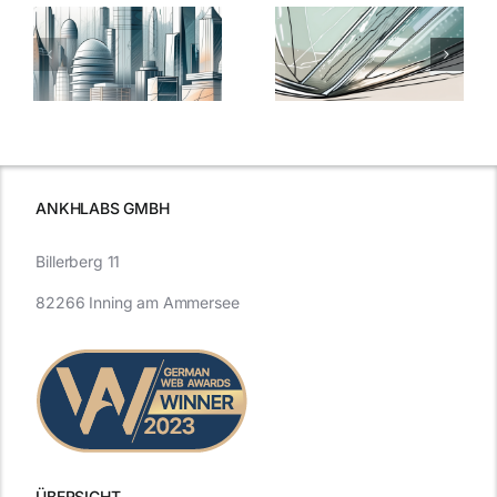
5 Gründe,
Nanoversiege
elung:
warum
7
Nanoversiegelung
Expertentipps
auf Glas
für maximale
schutzes
unerlässlich
Effizienz
ist
ANKHLABS GMBH
Billerberg 11
82266 Inning am Ammersee
ÜBERSICHT