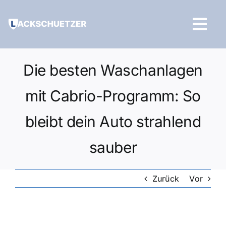
Zum
Inhalt
Tog
springen
Navi
Hilfe und Kontakt
Die besten Waschanlagen
mit Cabrio-Programm: So
bleibt dein Auto strahlend
sauber
Zurück
Vor