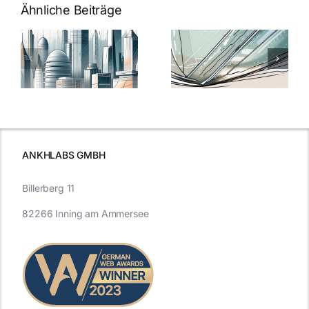
Ähnliche Beiträge
5 Gründe,
Nanoversiege
elung:
warum
7
Nanoversiegelung
Expertentipps
auf Glas
für maximale
schutzes
unerlässlich
Effizienz
ist
ANKHLABS GMBH
Billerberg 11
82266 Inning am Ammersee