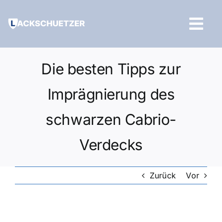
Zum
Inhalt
Tog
springen
Navi
Hilfe und Kontakt
Die besten Tipps zur
Imprägnierung des
schwarzen Cabrio-
Verdecks
Zurück
Vor