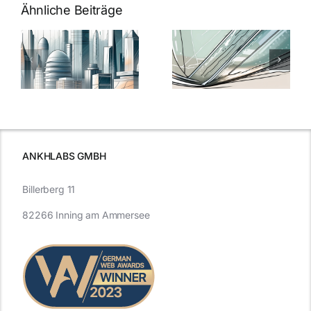
Ähnliche Beiträge
5 Gründe,
Nanoversiege
elung:
warum
7
Nanoversiegelung
Expertentipps
auf Glas
für maximale
schutzes
unerlässlich
Effizienz
ist
ANKHLABS GMBH
Billerberg 11
82266 Inning am Ammersee