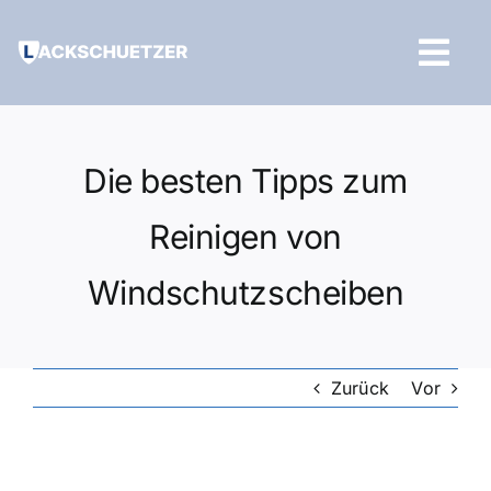
Zum
Inhalt
Tog
springen
Navi
Hilfe und Kontakt
Die besten Tipps zum
Reinigen von
Windschutzscheiben
Zurück
Vor