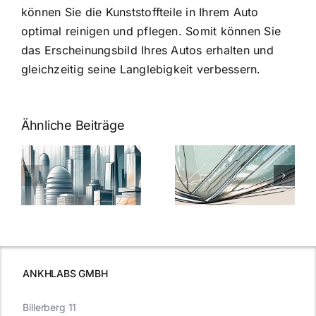
können Sie die Kunststoffteile in Ihrem Auto
optimal reinigen und pflegen. Somit können Sie
das Erscheinungsbild Ihres Autos erhalten und
gleichzeitig seine Langlebigkeit verbessern.
Ähnliche Beiträge
5 Gründe,
Nanoversiege
elung:
warum
7
Nanoversiegelung
Expertentipps
auf Glas
für maximale
schutzes
unerlässlich
Effizienz
ist
ANKHLABS GMBH
Billerberg 11