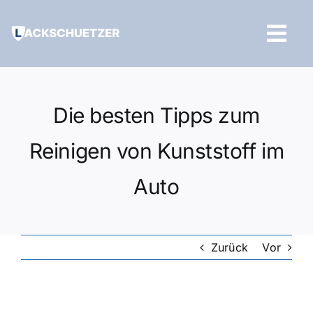
Zum
Inhalt
Tog
springen
Navi
Hilfe und Kontakt
Die besten Tipps zum
Reinigen von Kunststoff im
Auto
Zurück
Vor