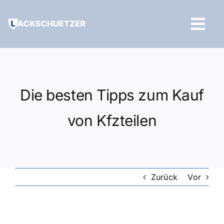
Zum
Inhalt
Tog
springen
Navi
Hilfe und Kontakt
Die besten Tipps zum Kauf
von Kfzteilen
Zurück
Vor