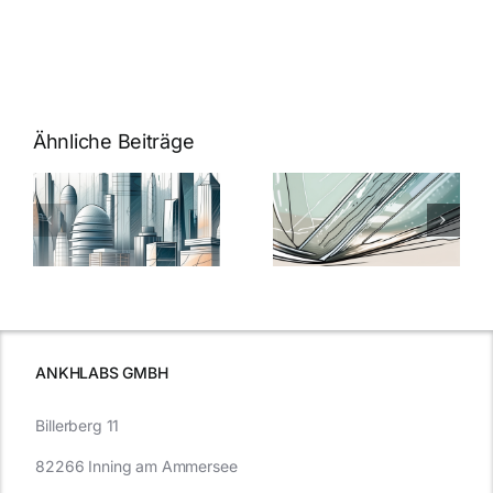
Ähnliche Beiträge
5 Gründe,
Nanoversiege
elung:
warum
7
Nanoversiegelung
Expertentipps
auf Glas
für maximale
schutzes
unerlässlich
Effizienz
ist
ANKHLABS GMBH
Billerberg 11
82266 Inning am Ammersee