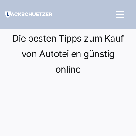
Zum
Inhalt
Tog
springen
Navi
Hilfe und Kontakt
Die besten Tipps zum Kauf
von Autoteilen günstig
online