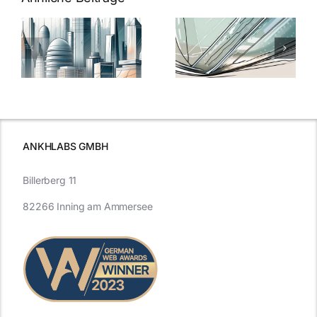
5 Gründe,
Nanoversiege
elung:
warum
7
Nanoversiegelung
Expertentipps
auf Glas
für maximale
schutzes
unerlässlich
Effizienz
ist
ANKHLABS GMBH
Billerberg 11
82266 Inning am Ammersee