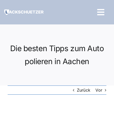
Zum
Inhalt
Tog
springen
Navi
Hilfe und Kontakt
Die besten Tipps zum Auto
polieren in Aachen
Zurück
Vor