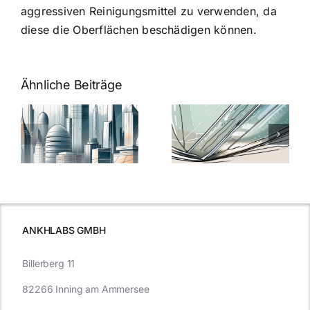
aggressiven Reinigungsmittel zu verwenden, da
diese die Oberflächen beschädigen können.
Ähnliche Beiträge
5 Gründe,
Nanoversiege
elung:
warum
7
Nanoversiegelung
Expertentipps
auf Glas
für maximale
schutzes
unerlässlich
Effizienz
ist
ANKHLABS GMBH
Billerberg 11
82266 Inning am Ammersee