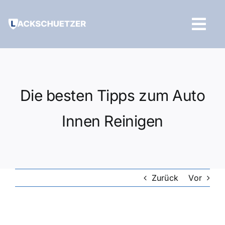
Zum
Inhalt
Tog
springen
Navi
Hilfe und Kontakt
Die besten Tipps zum Auto
Innen Reinigen
Zurück
Vor