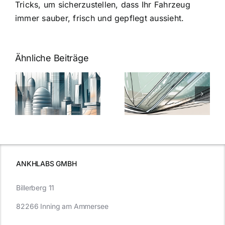
Tricks, um sicherzustellen, dass Ihr Fahrzeug
immer sauber, frisch und gepflegt aussieht.
Ähnliche Beiträge
5 Gründe,
Nanoversiege
elung:
warum
7
Nanoversiegelung
Expertentipps
auf Glas
für maximale
schutzes
unerlässlich
Effizienz
ist
ANKHLABS GMBH
Billerberg 11
82266 Inning am Ammersee