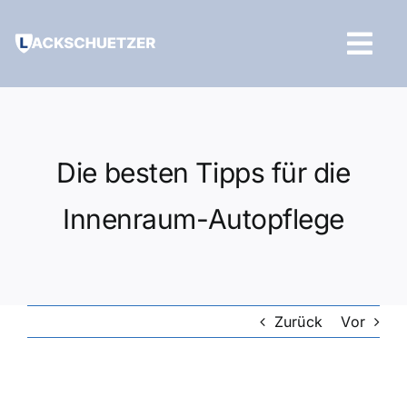
Zum
Inhalt
Tog
springen
Navi
Hilfe und Kontakt
Die besten Tipps für die
Innenraum-Autopflege
Zurück
Vor