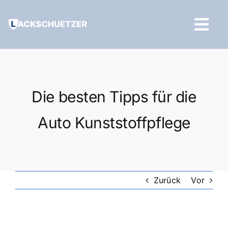
Zum
Inhalt
Tog
springen
Navi
Hilfe und Kontakt
Die besten Tipps für die
Auto Kunststoffpflege
Zurück
Vor