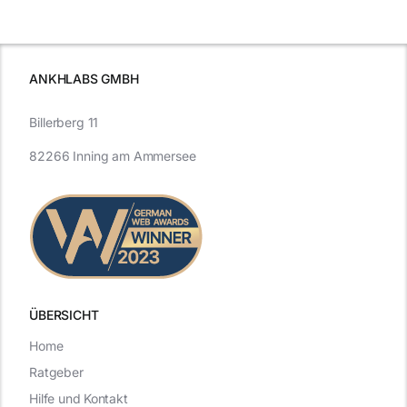
schutzes
unerlässlich
Effizienz
ist
ANKHLABS GMBH
Billerberg 11
82266 Inning am Ammersee
ÜBERSICHT
Home
Ratgeber
Hilfe und Kontakt