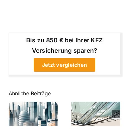
Bis zu 850 € bei Ihrer KFZ
Versicherung sparen?
Jetzt vergleichen
Ähnliche Beiträge
5 Gründe,
Nanoversiege
elung:
warum
7
Nanoversiegelung
Expertentipps
auf Glas
für maximale