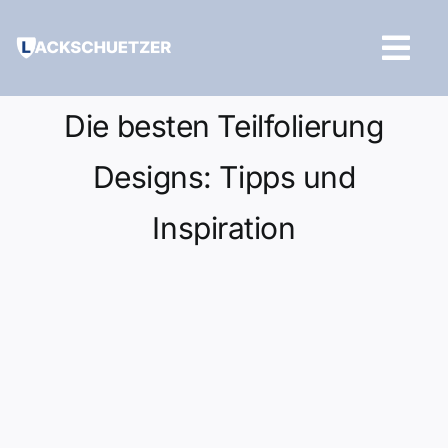
Zum
Inhalt
Tog
springen
Navi
Hilfe und Kontakt
Die besten Teilfolierung
Designs: Tipps und
Inspiration