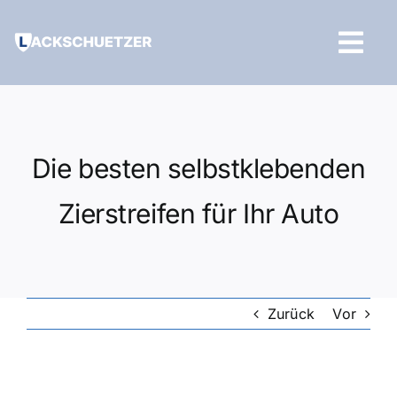
Zum
Inhalt
Tog
springen
Navi
Hilfe und Kontakt
Die besten selbstklebenden
Zierstreifen für Ihr Auto
Zurück
Vor