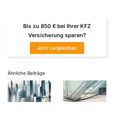
Bis zu 850 € bei Ihrer KFZ
Versicherung sparen?
Jetzt vergleichen
Ähnliche Beiträge
5 Gründe,
Nanoversiege
elung:
warum
7
Nanoversiegelung
Expertentipps
auf Glas
für maximale
schutzes
unerlässlich
Effizienz
ist