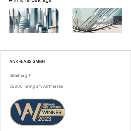
5 Gründe,
Nanoversiege
elung:
warum
7
Nanoversiegelung
Expertentipps
auf Glas
für maximale
schutzes
unerlässlich
Effizienz
ist
ANKHLABS GMBH
Billerberg 11
82266 Inning am Ammersee