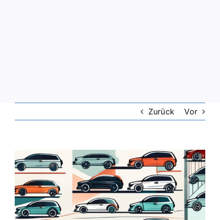
Zurück
Vor
Zeige
grösseres
Bild