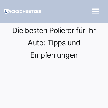
Zum
Inhalt
Tog
springen
Navi
Hilfe und Kontakt
Die besten Polierer für Ihr
Auto: Tipps und
Empfehlungen