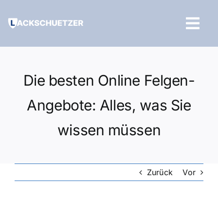
Zum
Inhalt
Tog
springen
Navi
Hilfe und Kontakt
Die besten Online Felgen-
Angebote: Alles, was Sie
wissen müssen
Zurück
Vor