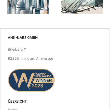
7
Nanoversiegelung
Expertentipps
auf Glas
für maximale
schutzes
unerlässlich
Effizienz
ist
ANKHLABS GMBH
Billerberg 11
82266 Inning am Ammersee
ÜBERSICHT
Home