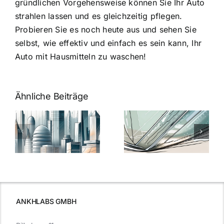
gründlichen Vorgehensweise können Sie Ihr Auto
strahlen lassen und es gleichzeitig pflegen.
Probieren Sie es noch heute aus und sehen Sie
selbst, wie effektiv und einfach es sein kann, Ihr
Auto mit Hausmitteln zu waschen!
Ähnliche Beiträge
5 Gründe,
Nanoversiege
elung:
warum
7
Nanoversiegelung
Expertentipps
auf Glas
für maximale
schutzes
unerlässlich
Effizienz
ist
ANKHLABS GMBH