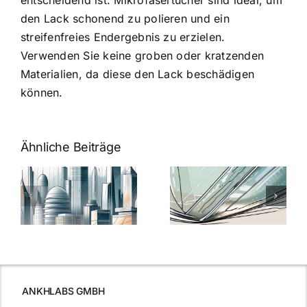
entscheidend ist. Mikrofasertücher sind ideal, um
den Lack schonend zu polieren und ein
streifenfreies Endergebnis zu erzielen.
Verwenden Sie keine groben oder kratzenden
Materialien, da diese den Lack beschädigen
können.
Ähnliche Beiträge
5 Gründe,
Nanoversiege
elung:
warum
7
Nanoversiegelung
Expertentipps
auf Glas
für maximale
schutzes
unerlässlich
Effizienz
ist
ANKHLABS GMBH