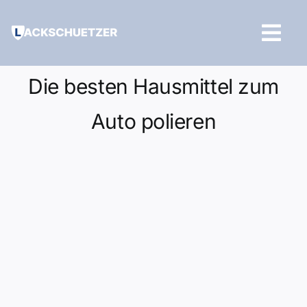
Zum
Inhalt
Tog
springen
Navi
Hilfe und Kontakt
Die besten Hausmittel zum
Auto polieren