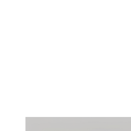
Zeige
grösseres