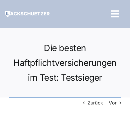
Zum
Inhalt
Tog
springen
Navi
Hilfe und Kontakt
Die besten
Haftpflichtversicherungen
im Test: Testsieger
Zurück
Vor