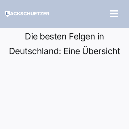
Zum
Inhalt
Tog
springen
Navi
Hilfe und Kontakt
Die besten Felgen in
Deutschland: Eine Übersicht