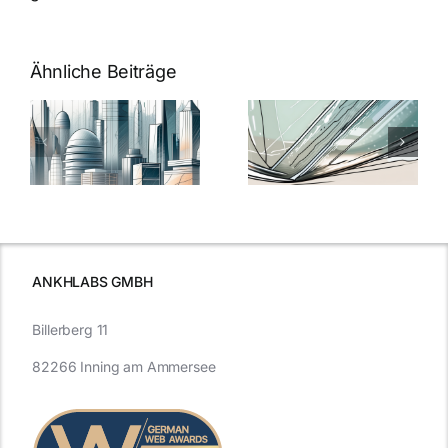
Ähnliche Beiträge
5 Gründe,
Nanoversiege
elung:
warum
7
Nanoversiegelung
Expertentipps
auf Glas
für maximale
schutzes
unerlässlich
Effizienz
ist
ANKHLABS GMBH
Billerberg 11
82266 Inning am Ammersee