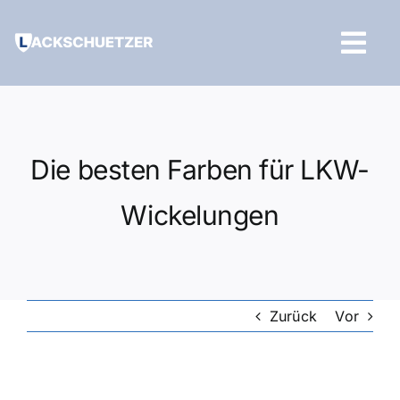
Zum
Inhalt
Tog
springen
Navi
Hilfe und Kontakt
Die besten Farben für LKW-
Wickelungen
Zurück
Vor