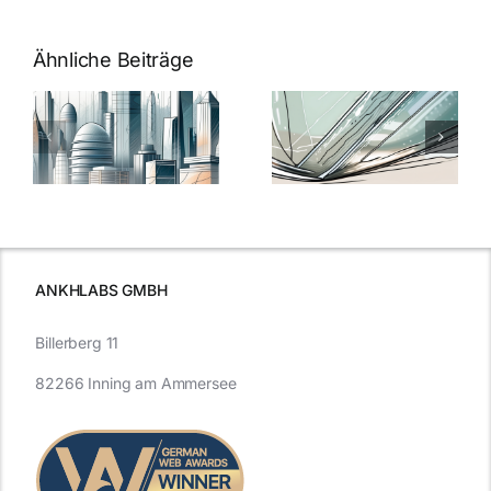
Ähnliche Beiträge
5 Gründe,
Nanoversiege
elung:
warum
7
Nanoversiegelung
Expertentipps
auf Glas
für maximale
schutzes
unerlässlich
Effizienz
ist
ANKHLABS GMBH
Billerberg 11
82266 Inning am Ammersee