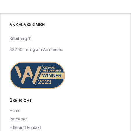
schutzes
unerlässlich
Effizienz
ist
ANKHLABS GMBH
Billerberg 11
82266 Inning am Ammersee
ÜBERSICHT
Home
Ratgeber
Hilfe und Kontakt