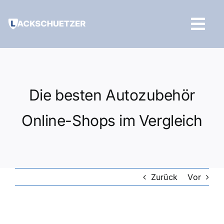
Zum
Inhalt
Tog
springen
Navi
Hilfe und Kontakt
Die besten Autozubehör
Online-Shops im Vergleich
Zurück
Vor