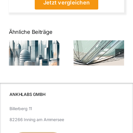
Jetzt vergleichen
Ähnliche Beiträge
5 Gründe,
Nanoversiege
elung:
warum
7
Nanoversiegelung
Expertentipps
auf Glas
für maximale
schutzes
unerlässlich
Effizienz
ist
ANKHLABS GMBH
Billerberg 11
82266 Inning am Ammersee