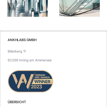
Nanoversiege
elung:
warum
7
Nanoversiegelung
Expertentipps
auf Glas
für maximale
schutzes
unerlässlich
Effizienz
ist
ANKHLABS GMBH
Billerberg 11
82266 Inning am Ammersee
ÜBERSICHT