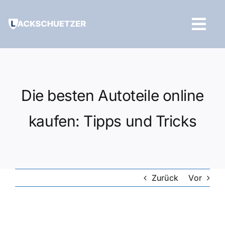
Zum
Inhalt
Tog
springen
Navi
Hilfe und Kontakt
Die besten Autoteile online
kaufen: Tipps und Tricks
Zurück
Vor