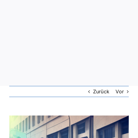
Zurück
Vor
Zeige
grösseres
Bild