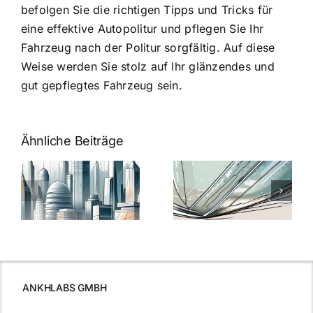
befolgen Sie die richtigen Tipps und Tricks für
eine effektive Autopolitur und pflegen Sie Ihr
Fahrzeug nach der Politur sorgfältig. Auf diese
Weise werden Sie stolz auf Ihr glänzendes und
gut gepflegtes Fahrzeug sein.
Ähnliche Beiträge
5 Gründe,
Nanoversiege
elung:
warum
7
Nanoversiegelung
Expertentipps
auf Glas
für maximale
schutzes
unerlässlich
Effizienz
ist
ANKHLABS GMBH