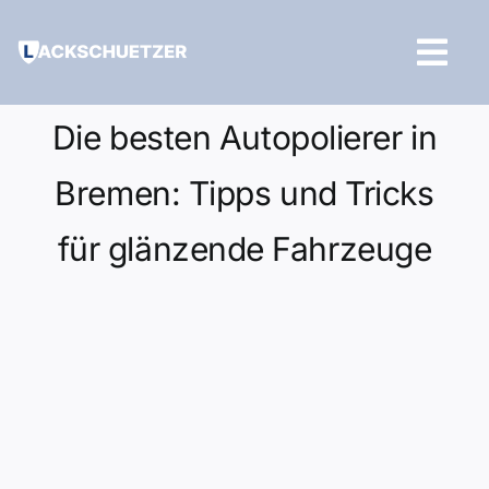
Zum
Inhalt
Tog
springen
Navi
Hilfe und Kontakt
Die besten Autopolierer in
Bremen: Tipps und Tricks
für glänzende Fahrzeuge