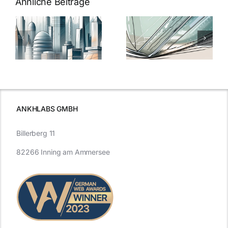
Ähnliche Beiträge
5 Gründe,
Nanoversiege
elung:
warum
7
Nanoversiegelung
Expertentipps
auf Glas
für maximale
schutzes
unerlässlich
Effizienz
ist
ANKHLABS GMBH
Billerberg 11
82266 Inning am Ammersee