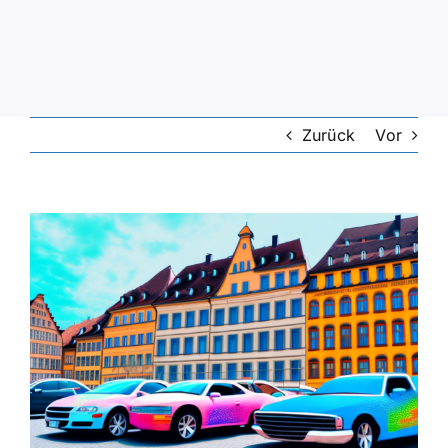
Zurück
Vor
Zeige
grösseres
Bild