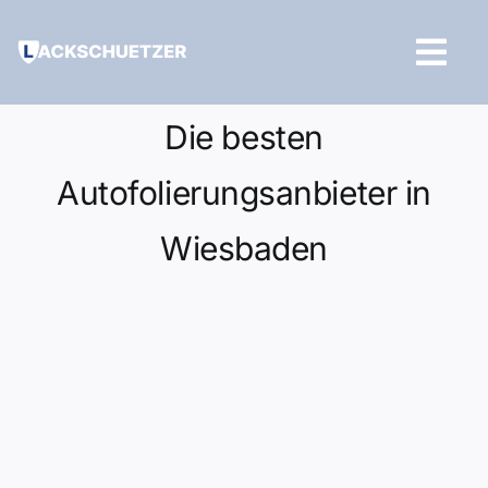
Zum
Inhalt
Tog
springen
Navi
Hilfe und Kontakt
Die besten
Autofolierungsanbieter in
Wiesbaden