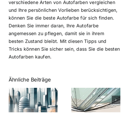
verschiedene Arten von Autofarben vergleichen
und Ihre persönlichen Vorlieben berücksichtigen,
können Sie die beste Autofarbe für sich finden.
Denken Sie immer daran, Ihre Autofarbe
angemessen zu pflegen, damit sie in ihrem
besten Zustand bleibt. Mit diesen Tipps und
Tricks können Sie sicher sein, dass Sie die besten
Autofarben kaufen.
Ähnliche Beiträge
5 Gründe,
Nanoversiege
elung:
warum
7
Nanoversiegelung
Expertentipps
auf Glas
für maximale
schutzes
unerlässlich
Effizienz
ist