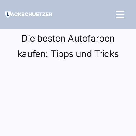
Zum
Inhalt
Tog
springen
Navi
Hilfe und Kontakt
Die besten Autofarben
kaufen: Tipps und Tricks