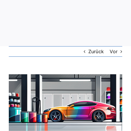
Zurück
Vor
Zeige
grösseres
Bild