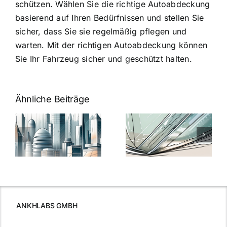
schützen. Wählen Sie die richtige Autoabdeckung
basierend auf Ihren Bedürfnissen und stellen Sie
sicher, dass Sie sie regelmäßig pflegen und
warten. Mit der richtigen Autoabdeckung können
Sie Ihr Fahrzeug sicher und geschützt halten.
Ähnliche Beiträge
5 Gründe,
Nanoversiege
elung:
warum
7
Nanoversiegelung
Expertentipps
auf Glas
für maximale
schutzes
unerlässlich
Effizienz
ist
ANKHLABS GMBH