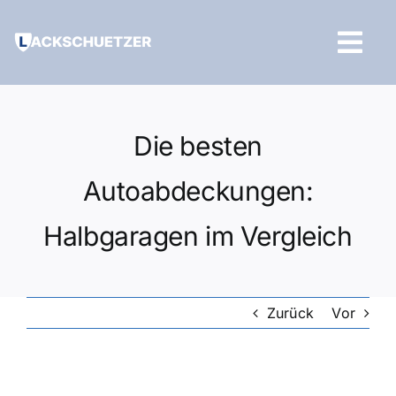
Zum
Inhalt
Tog
springen
Navi
Hilfe und Kontakt
Die besten
Autoabdeckungen:
Halbgaragen im Vergleich
Zurück
Vor