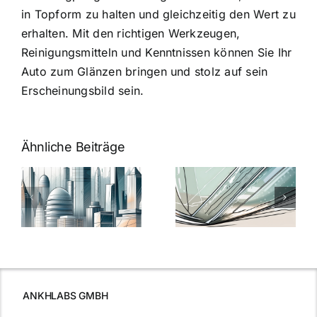
in Topform zu halten und gleichzeitig den Wert zu
erhalten. Mit den richtigen Werkzeugen,
Reinigungsmitteln und Kenntnissen können Sie Ihr
Auto zum Glänzen bringen und stolz auf sein
Erscheinungsbild sein.
Ähnliche Beiträge
5 Gründe,
Nanoversiege
elung:
warum
7
Nanoversiegelung
Expertentipps
auf Glas
für maximale
schutzes
unerlässlich
Effizienz
ist
ANKHLABS GMBH