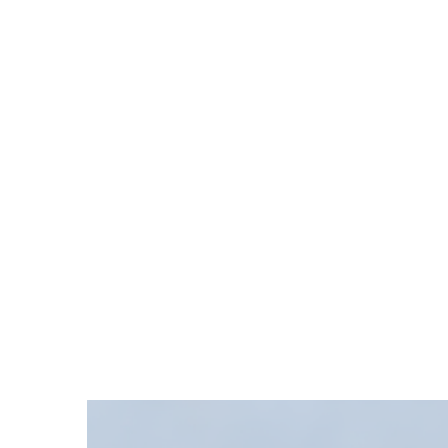
Zeige
grösseres