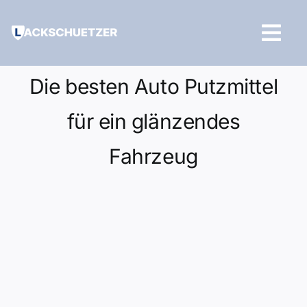
Zum
Inhalt
Tog
springen
Navi
Hilfe und Kontakt
Die besten Auto Putzmittel
für ein glänzendes
Fahrzeug