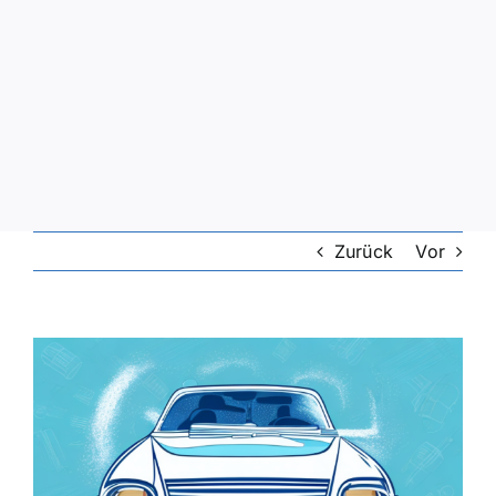
Zurück
Vor
Zeige
grösseres
Bild