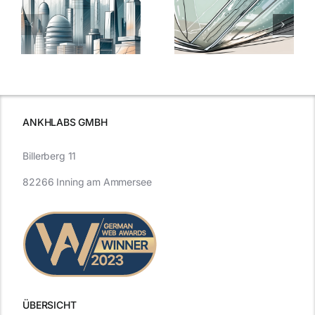
Nanoversiege
elung:
warum
7
Nanoversiegelung
Expertentipps
auf Glas
für maximale
schutzes
unerlässlich
Effizienz
ist
ANKHLABS GMBH
Billerberg 11
82266 Inning am Ammersee
ÜBERSICHT