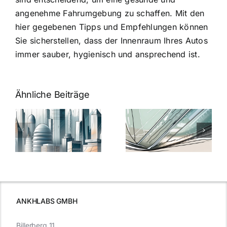
angenehme Fahrumgebung zu schaffen. Mit den
hier gegebenen Tipps und Empfehlungen können
Sie sicherstellen, dass der Innenraum Ihres Autos
immer sauber, hygienisch und ansprechend ist.
Ähnliche Beiträge
5 Gründe,
Nanoversiege
elung:
warum
7
Nanoversiegelung
Expertentipps
auf Glas
für maximale
schutzes
unerlässlich
Effizienz
ist
ANKHLABS GMBH
Billerberg 11