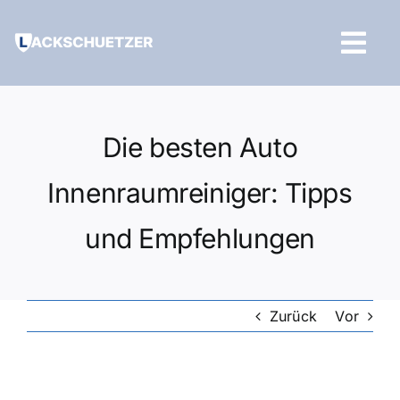
Zum
Inhalt
Tog
springen
Navi
Hilfe und Kontakt
Die besten Auto
Innenraumreiniger: Tipps
und Empfehlungen
Zurück
Vor