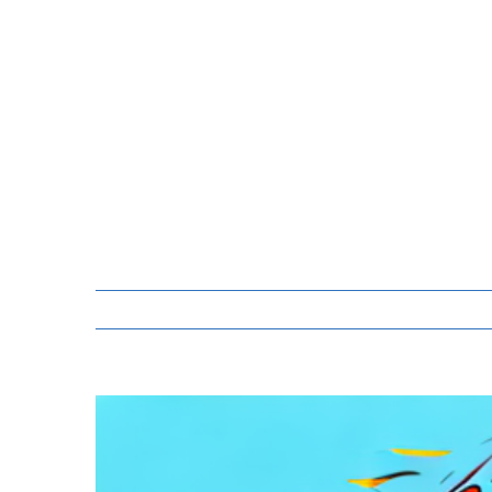
Zeige
grösseres
Bild