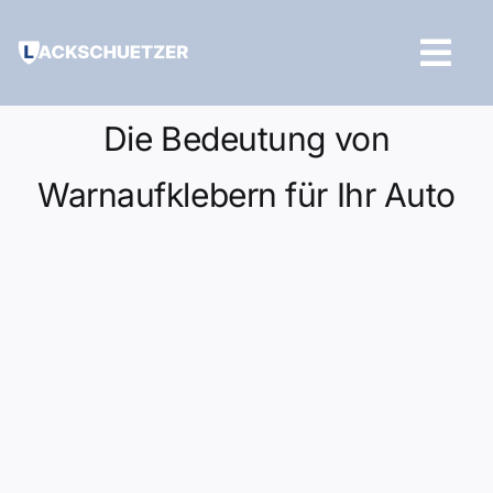
Zum
Inhalt
Tog
springen
Navi
Hilfe und Kontakt
Die Bedeutung von
Warnaufklebern für Ihr Auto