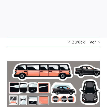
Zurück
Vor
Zeige
grösseres
Bild