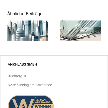
Ähnliche Beiträge
5 Gründe,
Nanoversiege
elung:
warum
7
Nanoversiegelung
Expertentipps
auf Glas
für maximale
schutzes
unerlässlich
Effizienz
ist
ANKHLABS GMBH
Billerberg 11
82266 Inning am Ammersee