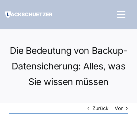
Zum
Inhalt
Tog
springen
Navi
Hilfe und Kontakt
Die Bedeutung von Backup-
Datensicherung: Alles, was
Sie wissen müssen
Zurück
Vor